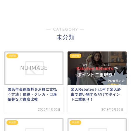
― CATEGORY ―
未分類
未分類
未分類
国民年金保険料をお得に支払
楽天Rebatesとは何？楽天経
う方法！前納・クレカ・口座
由で買い物するだけでポイン
振替など徹底比較
ト二重取り！
2020年4月30日
2019年6月28日
未分類
未分類