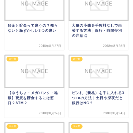
預金と貯金って違うの？知ら
大量の小銭を手数料なしで両
ないと恥ずかしい3つの違い
替する方法｜銀行・時間帯別
の注意点
2018年8月27日
2018年8月26日
未分類
未分類
【ゆうちょ・メガバンク・地
ピン札（新札）を手に入れる3
銀】硬貨を貯金するには窓
つ+αの方法｜土日や深夜だと
口？ATM？
銀行はNG？
2018年8月26日
2018年8月24日
未分類
未分類