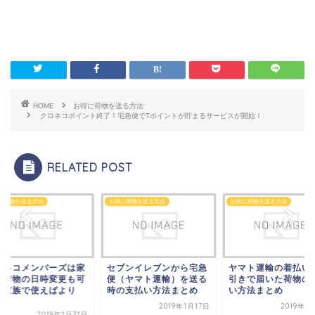
HOME
お得に荷物を送る方法
クロネコポイント終了！宅急便でTポイントが貯まるサービスが開始！
RELATED POST
に荷物を送る方法
お得に荷物を送る方法
お得に荷物を送る方法
ロネコメンバーズは家
セブンイレブンから宅急
ヤマト運輸の着払い
宛荷物の日時変更も可
便（ヤマト運輸）を送る
引きで届いた荷物の
？家族で使えばより
時の支払い方法まとめ
い方法まとめ
.
2019年1月17日
2019年1
2019年1月31日