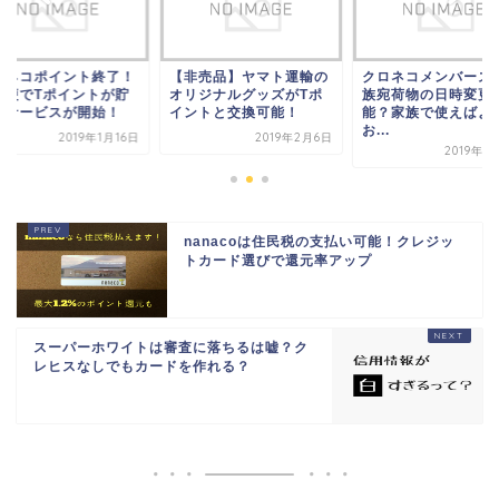
ロネコポイント終了！
【非売品】ヤマト運輸の
クロネコメンバーズ
急便でTポイントが貯
オリジナルグッズがTポ
族宛荷物の日時変更
るサービスが開始！
イントと交換可能！
能？家族で使えばよ
お...
2019年1月16日
2019年2月6日
2019年1
nanacoは住民税の支払い可能！クレジッ
トカード選びで還元率アップ
スーパーホワイトは審査に落ちるは嘘？ク
レヒスなしでもカードを作れる？