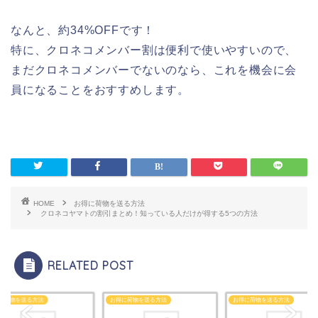
なんと、約34%OFFです！
特に、クロネコメンバー割は便利で使いやすいので、
まだクロネコメンバーでないのなら、これを機会に会
員になることをおすすめします。
HOME
お得に荷物を送る方法
クロネコヤマトの割引まとめ！知っている人だけが得する5つの方法
RELATED POST
に荷物を送る方法
お得に荷物を送る方法
お得に荷物を送る方法